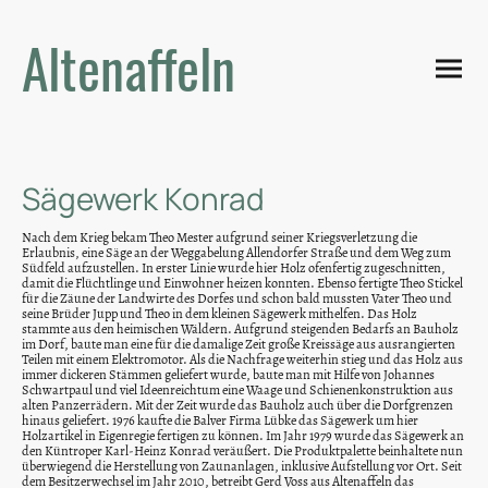
Altenaffeln
Sägewerk Konrad
Nach dem Krieg bekam Theo Mester aufgrund seiner Kriegsverletzung die
Erlaubnis, eine Säge an der Weggabelung Allendorfer Straße und dem Weg zum
Südfeld aufzustellen. In erster Linie wurde hier Holz ofenfertig zugeschnitten,
damit die Flüchtlinge und Einwohner heizen konnten. Ebenso fertigte Theo Stickel
für die Zäune der Landwirte des Dorfes und schon bald mussten Vater Theo und
seine Brüder Jupp und Theo in dem kleinen Sägewerk mithelfen. Das Holz
stammte aus den heimischen Wäldern. Aufgrund steigenden Bedarfs an Bauholz
im Dorf, baute man eine für die damalige Zeit große Kreissäge aus ausrangierten
Teilen mit einem Elektromotor. Als die Nachfrage weiterhin stieg und das Holz aus
immer dickeren Stämmen geliefert wurde, baute man mit Hilfe von Johannes
Schwartpaul und viel Ideenreichtum eine Waage und Schienenkonstruktion aus
alten Panzerrädern. Mit der Zeit wurde das Bauholz auch über die Dorfgrenzen
hinaus geliefert. 1976 kaufte die Balver Firma Lübke das Sägewerk um hier
Holzartikel in Eigenregie fertigen zu können. Im Jahr 1979 wurde das Sägewerk an
den Küntroper Karl-Heinz Konrad veräußert. Die Produktpalette beinhaltete nun
überwiegend die Herstellung von Zaunanlagen, inklusive Aufstellung vor Ort. Seit
dem Besitzerwechsel im Jahr 2010, betreibt Gerd Voss aus Altenaffeln das